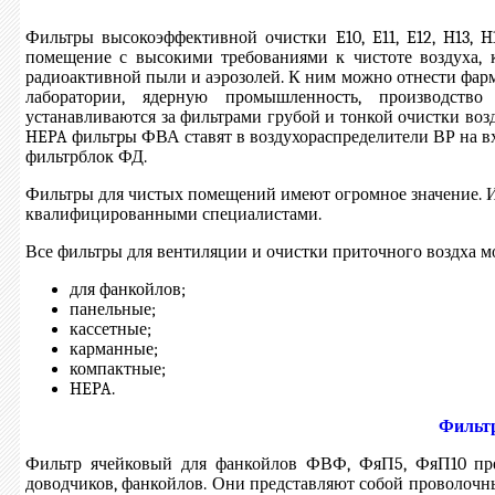
Фильтры высокоэффективной очистки E10, E11, E12, H13, H
помещение с высокими требованиями к чистоте воздуха, к
радиоактивной пыли и аэрозолей. К ним можно отнести фа
лаборатории, ядерную промышленность, производств
устанавливаются за фильтрами грубой и тонкой очистки возд
HEPA фильтpы ФВА ставят в воздухораспределители ВР на вх
фильтрблок ФД.
Фильтры для чистых помещений имеют огромное значение. 
квалифицированными специалистами.
Все фильтры для вентиляции и очистки приточного воздха 
для фанкойлов;
панельные;
кассетные;
карманные;
компактные;
HEPA.
Фильтр
Фильтр ячейковый для фанкойлов ФВФ, ФяП5, ФяП10 пре
доводчиков, фанкойлов. Они представляют собой проволоч