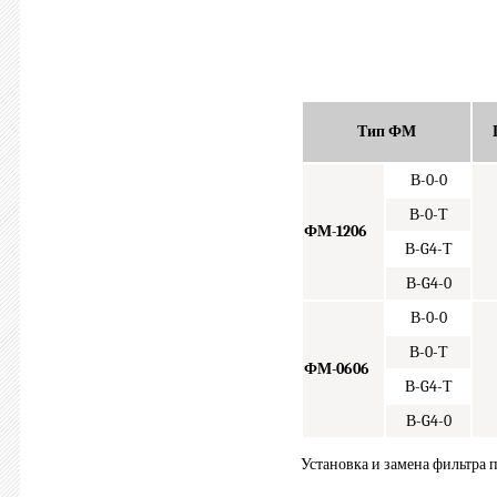
Тип ФМ
В-0-0
В-0-Т
ФМ-1206
В-G4-Т
В-G4-0
В-0-0
В-0-Т
ФМ-0606
В-G4-Т
В-G4-0
Установка и замена фильтра п