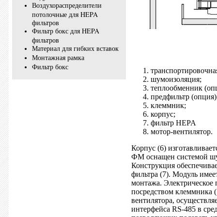
Воздухораспределители
потолочные для HEPA
фильтров
Фильтр бокс для HEPA
фильтров
Материал для гибких вставок
Монтажная рамка
Фильтр бокс
транспортировочная
шумоизоляция;
теплообменник (опц
предфильтр (опция)
клеммник;
корпус;
фильтр HEPA
мотор-вентилятор.
Корпус (6) изготавливае
ФМ оснащен системой шум
Конструкция обеспечива
фильтра (7). Модуль име
монтажа. Электрическое 
посредством клеммника (
вентилятора, осуществл
интерфейса RS-485 в сре